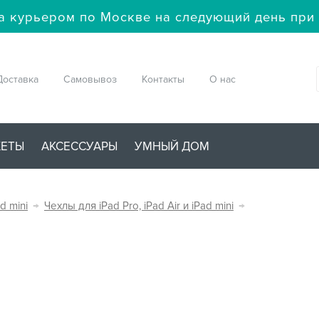
а курьером по Москве на следующий день при 
Доставка
Самовывоз
Контакты
О нас
ЖЕТЫ
АКСЕССУАРЫ
УМНЫЙ ДОМ
d mini
→
Чехлы для iPad Pro, iPad Air и iPad mini
→