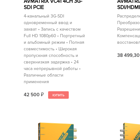
AVMATRIX VC41 4CH 3G-
AVMATRI
SDI PCIE
SDI/HDMI
4-канальный 3G-SDI
Распределе
одновременный ввод и
Преобразо
захват • Запись с качеством
Разрешени
Full HD 1080p60 • Портретный
Компенсац
и альбомный режим • Полная
восстановл
совместимость • Широкая
38 499,3
пропускная способность и
сверхнизкая задержка • 24
часа непрерывной работы •
Различные области
применения
42 500
₽