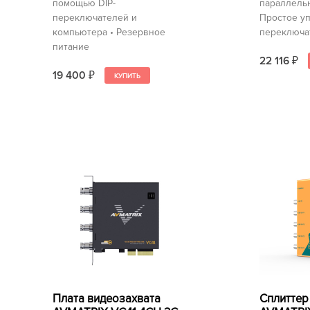
помощью DIP-
параллельн
переключателей и
Простое уп
компьютера • Резервное
переключа
питание
22 116
₽
19 400
₽
Плата видеозахвата
Сплиттер