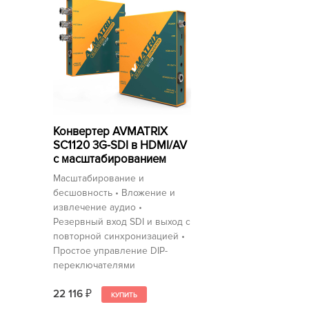
Конвертер AVMATRIX
SC1120 3G-SDI в HDMI/AV
с масштабированием
Масштабирование и
бесшовность • Вложение и
извлечение аудио •
Резервный вход SDI и выход с
повторной синхронизацией •
Простое управление DIP-
переключателями
22 116
₽