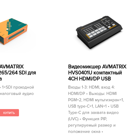
 AVMATRIX
Видеомикшер AVMATRIX
265/264 SDI для
HVS0401U компактный
а
4CH HDMI/DP USB
 • 1×SDI проходной
Входы 1-3: HDMI, вход 4:
аналоговый аудио
HDMI/DP • Выходы: HDMI
PGM×2, HDMI мультиэкран×1,
USB type-C×1, LAN×1 • USB
Type-C для захвата видео
(UVC) • Функция PIP,
регулируемый размер и
положение окна •