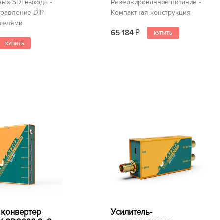
ых SDI выхода •
Резервированное питание •
равление DIP-
Компактная конструкция
телями
65 184
₽
 конвертер
Усилитель-