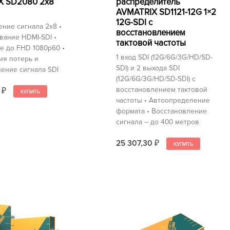
X SD2080 2х8
распределитель
AVMATRIX SD1121-12G 1×2
12G-SDI с
ние сигнала 2х8 •
восстановлением
вание HDMI-SDI •
тактовой частоты
е до FHD 1080p60 •
1 вход SDI (12G/6G/3G/HD/SD-
ия потерь и
SDI) и 2 выхода SDI
ение сигнала SDI
(12G/6G/3G/HD/SD-SDI) с
восстановлением тактовой
0
₽
частоты • Автоопределение
формата • Восстановление
сигнала – до 400 метров
25 307,30
₽