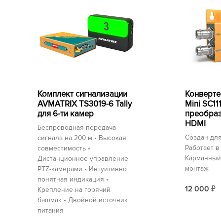
Комплект сигнализации
Конверт
AVMATRIX TS3019-6 Tally
Mini SC11
для 6-ти камер
преобраз
HDMI
Беспроводная передача
Создан для
сигнала на 200 м • Высокая
Работает в
совместимость •
Карманный
Дистанционное управление
монтаж
PTZ-камерами • Интуитивно
понятная индикация •
12 000
Крепление на горячий
₽
башмак • Двойной источник
питания