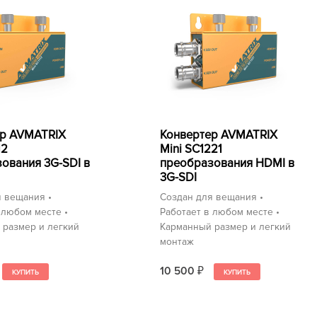
ер AVMATRIX
Конвертер AVMATRIX
12
Mini SC1221
ования 3G-SDI в
преобразования HDMI в
3G-SDI
 вещания •
Создан для вещания •
 любом месте •
Работает в любом месте •
 размер и легкий
Карманный размер и легкий
монтаж
10 500
₽