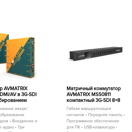
ер AVMATRIX
Матричный коммутатор
DMI/AV в 3G-SDI
AVMATRIX MSS0811
бированием
компактный 3G-SDI 8×8
ование вверх/
Гибкая маршрутизация
еобразование
сигналов • Передняя панель •
дров • Внедрение и
Программное обеспечение
 аудио • Три
для ПК • USB-клавиатура •