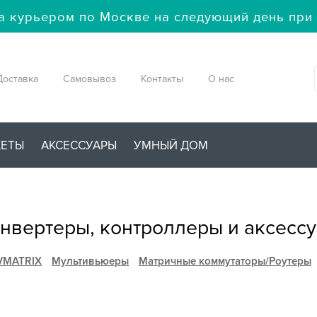
а курьером по Москве на следующий день при 
Доставка
Самовывоз
Контакты
О нас
ЖЕТЫ
АКСЕССУАРЫ
УМНЫЙ ДОМ
вертеры, контроллеры и аксесс
VMATRIX
Мультивьюеры
Матричные коммутаторы/Роутеры