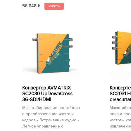
56 648
₽
Конвертер AVMATRIX
Конверт
SC2030 UpDownCross
SC2031 H
3G-SDI/HDMI
с масшта
Масштабирование вверх/вниз
Масштабир
и преобразование частоты
вниз и пр
кадров • Встраивание аудио •
частоты ка
Легкое управление с
извлечение