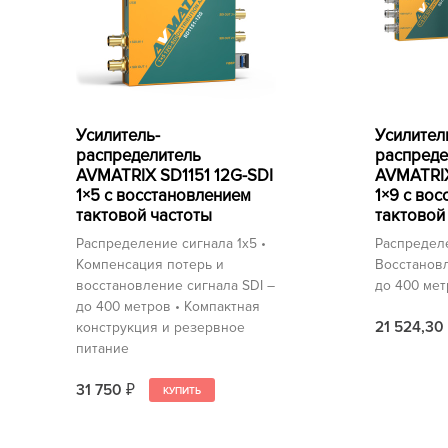
Усилитель-
Усилител
распределитель
распреде
AVMATRIX SD1151 12G-SDI
AVMATRIX
1×5 с восстановлением
1×9 с во
тактовой частоты
тактовой
Распределение сигнала 1x5 •
Распределе
Компенсация потерь и
Восстановл
восстановление сигнала SDI –
до 400 ме
до 400 метров • Компактная
21 524,30
конструкция и резервное
питание
31 750
₽