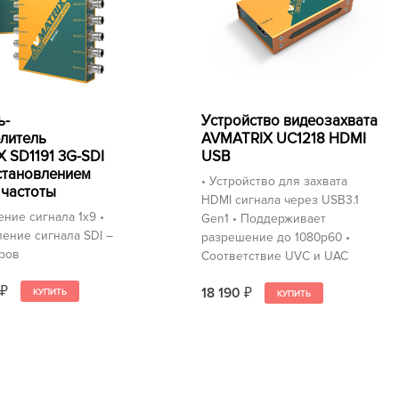
ь-
Устройство видеозахвата
литель
AVMATRIX UC1218 HDMI
 SD1191 3G-SDI
USB
сстановлением
• Устройство для захвата
 частоты
HDMI сигнала через USB3.1
ние сигнала 1x9 •
Gen1 • Поддерживает
ение сигнала SDI –
разрешение до 1080p60 •
тров
Соответствие UVC и UAC
18 190
₽
₽