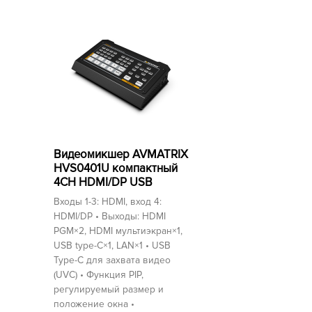
Видеомикшер AVMATRIX
HVS0401U компактный
4CH HDMI/DP USB
Входы 1-3: HDMI, вход 4:
HDMI/DP • Выходы: HDMI
PGM×2, HDMI мультиэкран×1,
USB type-C×1, LAN×1 • USB
Type-C для захвата видео
(UVC) • Функция PIP,
регулируемый размер и
положение окна •