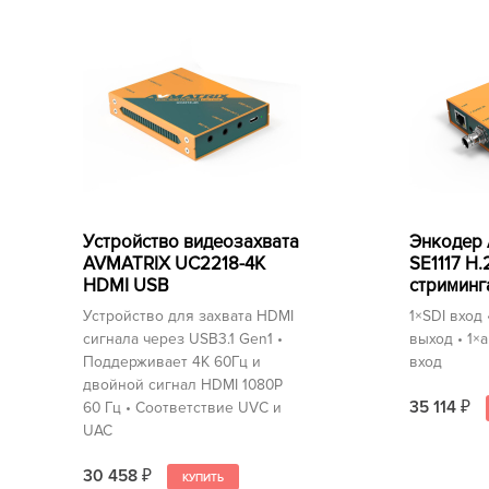
Устройство видеозахвата
Энкодер
AVMATRIX UC2218-4K
SE1117 H.
HDMI USB
стриминг
Устройство для захвата HDMI
1×SDI вход
сигнала через USB3.1 Gen1 •
выход • 1×
Поддерживает 4K 60Гц и
вход
двойной сигнал HDMI 1080P
35 114
60 Гц • Соответствие UVC и
₽
UAC
30 458
₽