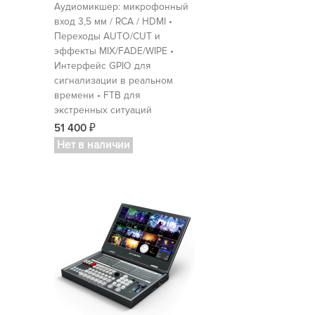
Аудиомикшер: микрофонный
вход 3,5 мм / RCA / HDMI •
Переходы AUTO/CUT и
эффекты MIX/FADE/WIPE •
Интерфейс GPIO для
сигнализации в реальном
времени • FTB для
экстренных ситуаций
51 400
₽
Нет в наличии