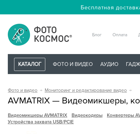
Бесплатная доставк
Блог
Оплата
КАТАЛОГ
ФОТО И ВИДЕО
АУДИО
ГАД
Фото и видео
→
Мониторинг и редактирование видео
→
AVMATRIX — Видеомикшеры, кон
Видеомикшеры AVMATRIX
Видеокодеры
Конвертеры A
Устройства захвата USB/PCIE