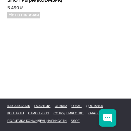
SHOT Purple (KODMSPR)
5 490
₽
Нет в наличии
КАК ЗАКАЗАТЬ
ГАРАНТИИ
ОПЛАТА
О НАС
ДОСТАВКА
КОНТАКТЫ
САМОВЫВОЗ
СОТРУДНИЧЕСТВО
КАТАЛОГ
ПОЛИТИКА КОНФИДЕНЦИАЛЬНОСТИ
БЛОГ