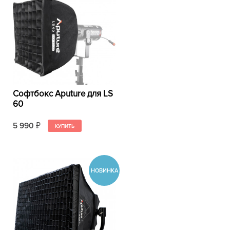
Софтбокс Aputure для LS
60
5 990
₽