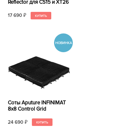
Reﬂector для CS15 и XT26
17 690
₽
Соты Aputure INFINIMAT
8x8 Control Grid
24 690
₽