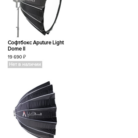
Софтбокс Aputure Light
Dome II
19 690
₽
Нет в наличии