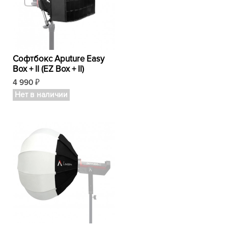
Софтбокс Aputure Easy
Box + II (EZ Box + II)
4 990
₽
Нет в наличии