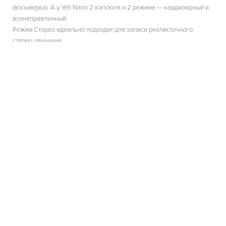
(восьмерка). А у Yeti Nano 2 капсюля и 2 режима — кардиоидный и
всенаправленный.
Режим Стерео идеально подходит для записи реалистичного
стерео звучания.
Кардиоидный, пожалуй, наиболее часто используемый режим. При
записи подкаста, вокала этот режим будет оптимален - звук
захватывается непосредственно перед микрофоном, как звук
справа и слева не попадает в дорожку.
Всенаправленный режим ловит звук со всех сторон. Его хорошо
использовать для одновременной записи нескольких артистов или
записи разговора нескольких людей. Двунаправленный режим
микрофона ловит звук с передней и задней стороны микрофона,
без записи с боковых сторон. Подойдет для записи интервью.
В нашем каталоге можно посмотреть более подробные
характеристики и описания микрофонов Blue, а также фото и
отзывы других пользователей о товаре, а также заказать и купить
оригинальные микрофоны Blue Microphones по выгодной цене.
Позвоните или напишите нам в онлайн-чат, если у вас остались
вопросы. Мы ответим на них и поможем выбрать наиболее
подходящий микрофон для вас.