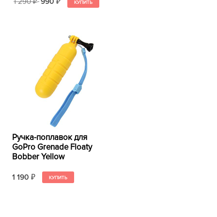
1 290
990
₽
₽
Ручка-поплавок для
GoPro Grenade Floaty
Bobber Yellow
1 190
₽