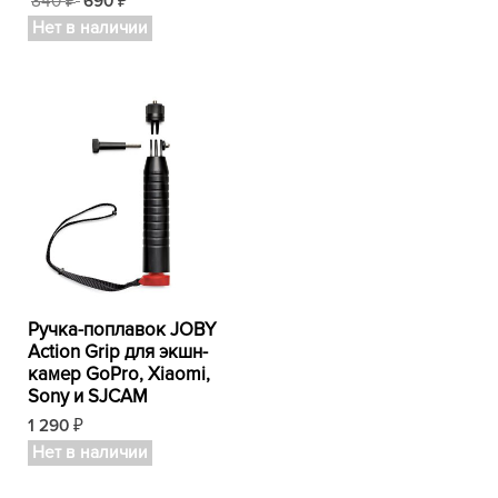
840
690
₽
₽
Нет в наличии
Ручка-поплавок JOBY
Action Grip для экшн-
камер GoPro, Xiaomi,
Sony и SJCAM
1 290
₽
Нет в наличии