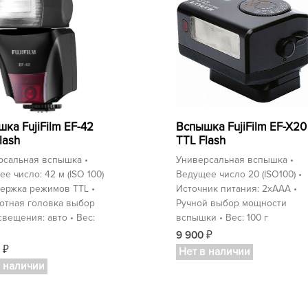
ка FujiFilm EF-42
Вспышка FujiFilm EF-X20
lash
TTL Flash
рсальная вспышка •
Универсальная вспышка •
е число: 42 м (ISO 100)
Ведущее число 20 (ISO100) •
ержка режимов TTL •
Источник питания: 2хАAA •
отная головка выбор
Ручной выбор мощности
свещения: авто • Вес:
вспышки • Вес: 100 г
9 900
₽
0
₽
Нет в наличии
в наличии