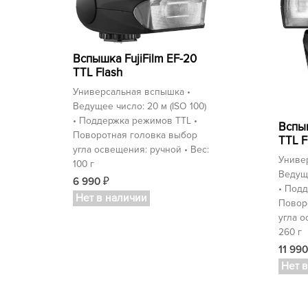
Вспышка FujiFilm EF-20
TTL Flash
Универсальная вспышка •
Ведущее число: 20 м (ISO 100)
• Поддержка режимов TTL •
Вспыш
Поворотная головка выбор
TTL F
угла освещения: ручной • Вес:
Униве
100 г
Ведуще
6 990
₽
• Подд
Нет в наличии
Повор
угла о
260 г
11 99
Нет 