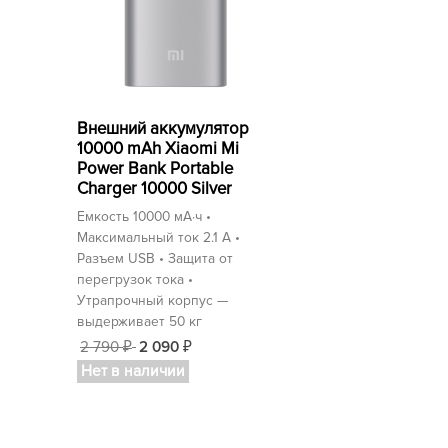
Внешний аккумулятор
10000 mAh Xiaomi Mi
Power Bank Portable
Charger 10000 Silver
Емкость 10000 мА⋅ч •
Максимальный ток 2.1 А •
Разъем USB • Защита от
перегрузок тока •
Утрапрочный корпус —
выдерживает 50 кг
2 790
2 090
₽
₽
Нет в наличии