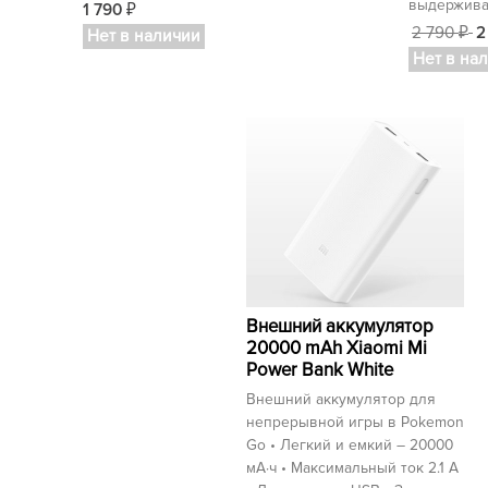
выдержива
1 790
₽
2 790
2
Нет в наличии
₽
Нет в на
Внешний аккумулятор
20000 mAh Xiaomi Mi
Power Bank White
Внешний аккумулятор для
непрерывной игры в Pokemon
Go • Легкий и емкий – 20000
мА⋅ч • Максимальный ток 2.1 А