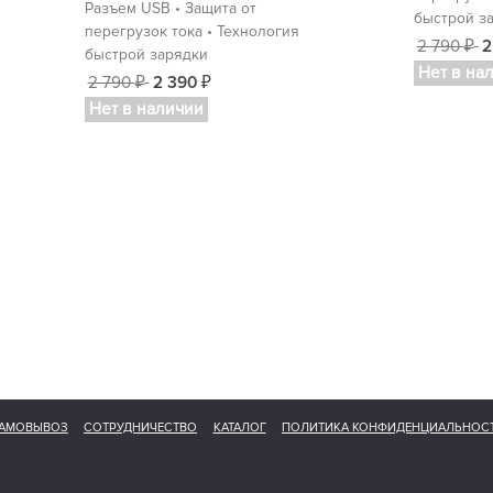
Разъем USB • Защита от
быстрой з
перегрузок тока • Технология
2 790
2
₽
быстрой зарядки
Нет в на
2 790
2 390
₽
₽
Нет в наличии
АМОВЫВОЗ
СОТРУДНИЧЕСТВО
КАТАЛОГ
ПОЛИТИКА КОНФИДЕНЦИАЛЬНОС