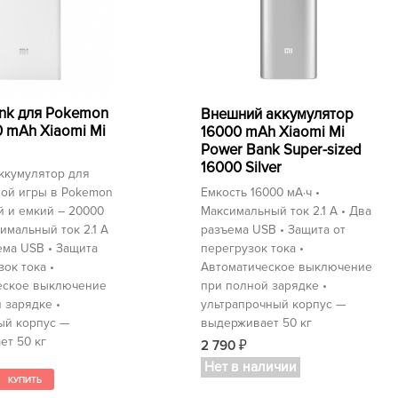
nk для Pokemon
Внешний аккумулятор
 mAh Xiaomi Mi
16000 mAh Xiaomi Mi
Power Bank Super-sized
16000 Silver
ккумулятор для
ой игры в Pokemon
Емкость 16000 мА⋅ч •
й и емкий – 20000
Максимальный ток 2.1 А • Два
симальный ток 2.1 А
разъема USB • Защита от
ема USB • Защита
перегрузок тока •
зок тока •
Автоматическое выключение
еское выключение
при полной зарядке •
 зарядке •
ультрапрочный корпус —
ый корпус —
выдерживает 50 кг
ет 50 кг
2 790
₽
Нет в наличии