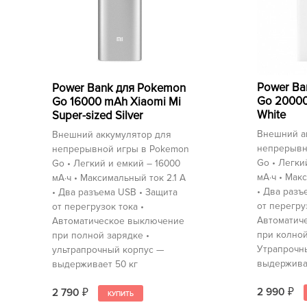
Power Ba
Power Bank для Pokemon
Go 20000
Go 16000 mAh Xiaomi Mi
White
Super-sized Silver
Внешний а
Внешний аккумулятор для
непрерывн
непрерывной игры в Pokemon
Go • Легки
Go • Легкий и емкий – 16000
мА⋅ч • Мак
мА⋅ч • Максимальный ток 2.1 А
• Два разъ
• Два разъема USB • Защита
от перегру
от перегрузок тока •
Автоматич
Автоматическое выключение
при колной
при полной зарядке •
Утрапрочн
ультрапрочный корпус —
выдержива
выдерживает 50 кг
2 990
2 790
₽
₽