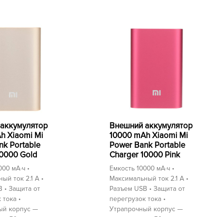
аккумулятор
Внешний аккумулятор
h Xiaomi Mi
10000 mAh Xiaomi Mi
nk Portable
Power Bank Portable
10000 Gold
Charger 10000 Pink
000 мА⋅ч •
Емкость 10000 мА⋅ч •
ый ток 2.1 А •
Максимальный ток 2.1 А •
 • Защита от
Разъем USB • Защита от
 тока •
перегрузок тока •
ый корпус —
Утрапрочный корпус —