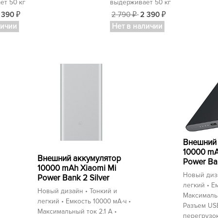
ет 50 кг
выдерживает 50 кг
 390
2 790
2 390
₽
₽
₽
личии
Нет в наличии
Внешний 
10000 mA
Внешний аккумулятор
Power Ba
10000 mAh Xiaomi Mi
Новый диза
Power Bank 2 Silver
легкий • Е
Новый дизайн • Тонкий и
Максимальн
легкий • Емкость 10000 мА⋅ч •
Разъем USB
Максимальный ток 2.1 А •
перегрузок