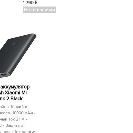
1 790
₽
Нет в наличии
аккумулятор
h Xiaomi Mi
nk 2 Black
йн • Тонкий и
мкость 10000 мА⋅ч •
ый ток 2.1 А •
 • Защита от
 тока • Технология