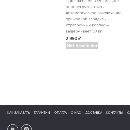
• Два разъема USB • Защита
от перегрузок тока •
Автоматическое выключение
при колной зарядке •
Утрапрочный корпус —
выдерживает 50 кг
2 990
₽
Нет в наличии
КАК ЗАКАЗАТЬ
ГАРАНТИИ
ОПЛАТА
О НАС
ДОСТАВКА
КОНТАКТЫ
С