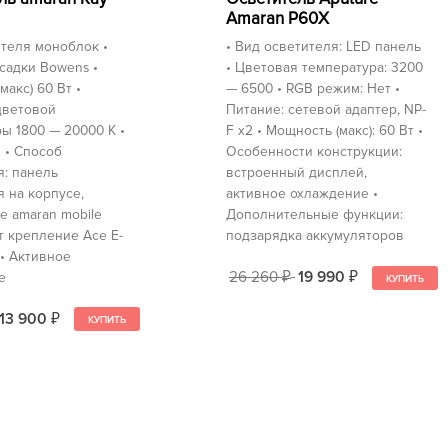
Amaran P60X
теля моноблок •
• Вид осветителя: LED панель
садки Bowens •
• Цветовая температура: 3200
макс) 60 Вт •
— 6500 • RGB режим: Нет •
цветовой
Питание: сетевой адаптер, NP-
ы 1800 — 20000 K •
F х2 • Мощность (макс): 60 Вт •
 • Способ
Особенности конструкции:
: панель
встроенный дисплей,
 на корпусе,
активное охлаждение •
 amaran mobile
Дополнительные функции:
т крепление Ace E-
подзарядка аккумуляторов
 • Активное
26 260
19 990
е
₽
₽
13 900
₽