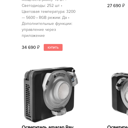
27 690
Светодиоды: 252 шт •
₽
Цветовая температура: 3200
— 5600 • RGB режим: Да •
Дополнительные функции:
управление через
приложение
34 690
₽
Осветите
Осветитель amaran Ray