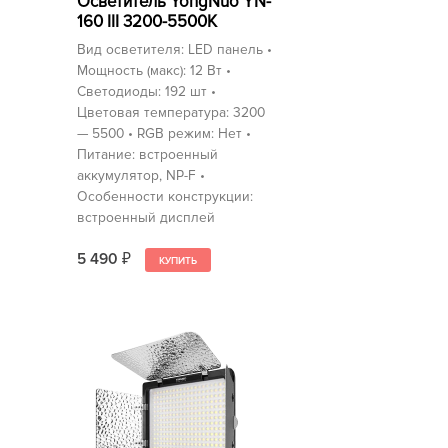
Осветитель YongNuo YN-
160 III 3200-5500K
Вид осветителя: LED панель •
Мощность (макс): 12 Вт •
Светодиоды: 192 шт •
Цветовая температура: 3200
— 5500 • RGB режим: Нет •
Питание: встроенный
аккумулятор, NP-F •
Особенности конструкции:
встроенный дисплей
5 490
₽