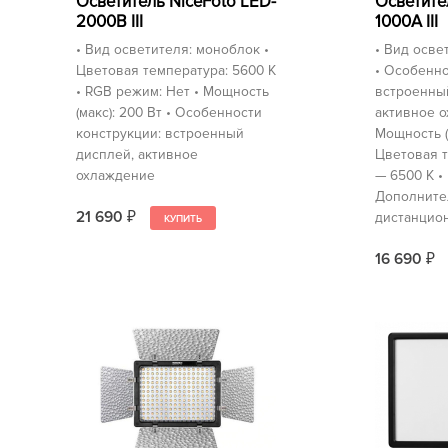
Осветитель NiceFoto LED-
Осветител
2000B III
1000A III
• Вид осветителя: моноблок •
• Вид осве
Цветовая температура: 5600 K
• Особенно
• RGB режим: Нет • Мощность
встроенны
(макс): 200 Вт • Особенности
активное о
конструкции: встроенный
Мощность (м
дисплей, активное
Цветовая т
охлаждение
— 6500 K •
Дополните
21 690
дистанцио
₽
16 690
₽