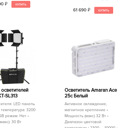
90
₽
61 690
₽
 осветителей
Осветитель Amaran Ace
KT-SL313
25c Белый
тителя: LED панель
Активное охлаждение,
 температура: 3200
магнитное крепление •
GB режим: Нет •
Мощность (макс) 32 Вт •
макс): 30 Вт
Диапазон цветовой
температуры 2300 — 10000 •