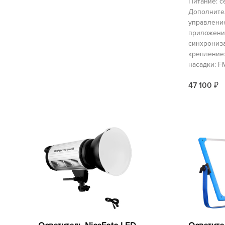
Питание: с
Дополните
управлени
приложени
синхрониз
крепление:
насадки: F
47 100
₽