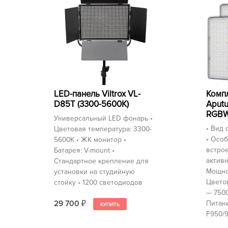
LED-панель Viltrox VL-
Компл
D85T (3300-5600K)
Aput
RGBW
Универсальный LED фонарь •
• Вид 
Цветовая температура: 3300-
• Особ
5600K • ЖК монитор •
встро
Батарея: V-mount •
активн
Стандартное крепление для
Мощнос
установки на студийную
Цветов
стойку • 1200 светодиодов
— 7500
29 700
Питани
₽
F950/9