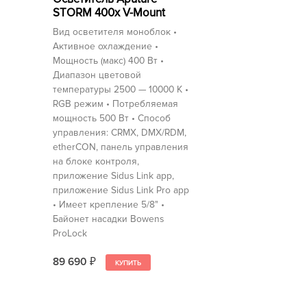
STORM 400x V-Mount
Вид осветителя моноблок •
Активное охлаждение •
Мощность (макс) 400 Вт •
Диапазон цветовой
температуры 2500 — 10000 K •
RGB режим • Потребляемая
мощность 500 Вт • Способ
управления: CRMX, DMX/RDM,
etherCON, панель управления
на блоке контроля,
приложение Sidus Link app,
приложение Sidus Link Pro app
• Имеет крепление 5/8" •
Байонет насадки Bowens
ProLock
89 690
₽