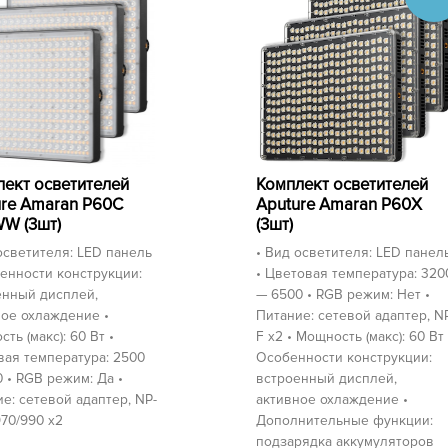
ект осветителей
Комплект осветителей
ure Amaran P60C
Aputure Amaran P60X
W (3шт)
(3шт)
осветителя: LED панель
• Вид осветителя: LED панел
енности конструкции:
• Цветовая температура: 320
енный дисплей,
— 6500 • RGB режим: Нет •
ое охлаждение •
Питание: сетевой адаптер, N
ть (макс): 60 Вт •
F х2 • Мощность (макс): 60 Вт 
ая температура: 2500
Особенности конструкции:
 • RGB режим: Да •
встроенный дисплей,
е: сетевой адаптер, NP-
активное охлаждение •
70/990 х2
Дополнительные функции:
подзарядка аккумуляторов