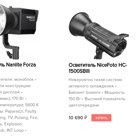
ь Nanlite Forza
Осветитель NiceFoto HC-
1500SBIII
тителя: моноблок •
Невероятно тихая система
ти конструкции:
активного охлаждения •
й дисплей •
Байонет bowens • Мощность
акс): 170 Вт •
150 Вт • Высокий показатель
емпература: 5600 K
цветопередачи
: Paparazzi, Faulty
10 690
ing, TV, Pulsing, Fire,
₽
e, Explosion,
ash, INT Loop •