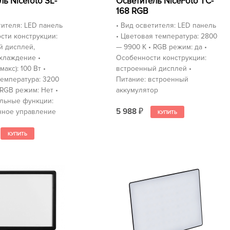
ь Nicefoto SL-
Осветитель NiceFoto TC-
168 RGB
тителя: LED панель
• Вид осветителя: LED панель
сти конструкции:
• Цветовая температура: 2800
й дисплей,
— 9900 K • RGB режим: да •
хлаждение •
Особенности конструкции:
акс): 100 Вт •
встроенный дисплей •
емпература: 3200
Питание: встроенный
 RGB режим: Нет •
аккумулятор
льные функции:
5 988
нное управление
₽