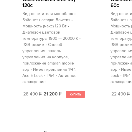
60c
120c
Вид освети
Вид осветителя моноблок •
Байонет на
Байонет насадки Bowens •
Мощность (
Мощность (макс) 120 Вт •
Диапазон 
Диапазон цветовой
температур
температуры 1800 — 20000 K •
RGB режим
RGB режим • Способ
управления
управления: панель
управления
управления на корпусе,
приложение
приложение amaran mobile
app • Имее
app • Имеет крепление 1/4",
Lock • IP54
Ace E-Lock • IP54 • Активное
охлаждени
охлаждение
22 490
28 490
21 200
₽
₽
₽