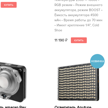
RGB режим • Режим внешнего
аккумулятора, режим BOOST •
Ёмкость аккумулятора 4500
мАч • Время работы до 70 мин
• Имеет крепление 1/4", Cold
Shoe
11 190
₽
ль amaran Ray
Осветитель Aputure