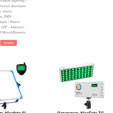
етевой адаптер •
льные функции:
е через
е, DMX
ация • Имеет
 5/8" • Байонет
M Mount/Bowens