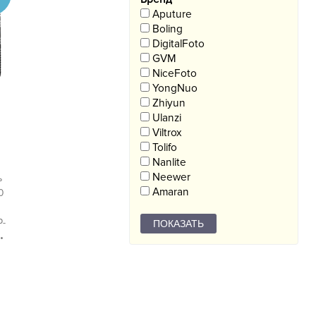
Aputure
Boling
DigitalFoto
GVM
NiceFoto
YongNuo
Zhiyun
Ulanzi
Viltrox
Tolifo
Nanlite
Neewer
ь
Amaran
0
P-
•