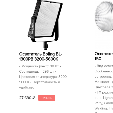
Осветител
Осветитель Boling BL-
150
1300PB 3200-5600К
• Вид осве
• Мощность (макс): 90 Вт •
Особеннос
Светодиоды: 1296 шт •
встроенны
Цветовая температура: 3200-
Мощность (м
5600К • Портативность и
Цветовая т
удобство
• FX режимы
27 690
bulb, Lightn
₽
Party, Candl
Welding, Fl