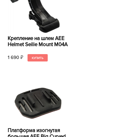
Крепление на шлем AEE
Helmet Seilie Mount M04А
1 690
₽
Платформа изогнутая
большая AEE Big Curved