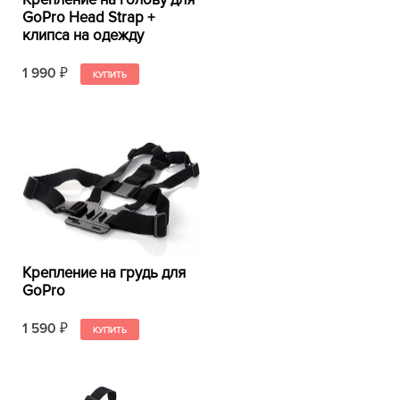
Крепление на голову для
GoPro Head Strap +
клипса на одежду
1 990
₽
Крепление на грудь для
GoPro
1 590
₽