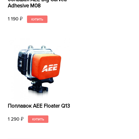
Adhesive М08
1 190
₽
Поплавок AEE Floater Q13
1 290
₽