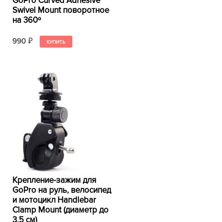
GoPro Curved Adhesive
Swivel Mount поворотноe
на 360º
990
₽
Крепление-зажим для
GoPro на руль, велосипед
и мотоцикл Handlebar
Clamp Mount (диаметр до
3.5 см)