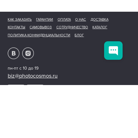
КАК ЗАКАЗАТЬ
ГАРАНТИИ
ОПЛАТА
О НАС
ДОСТАВКА
КОНТАКТЫ
САМОВЫВОЗ
СОТРУДНИЧЕСТВО
КАТАЛОГ
ПОЛИТИКА КОНФИДЕНЦИАЛЬНОСТИ
БЛОГ
пн-пт с 10 до 19
biz@photocosmos.ru
© 2026 photocosmos.ru
Мы получаем и обрабатываем персональные данные посетителей нашего
сайта в соответствии с нашей
официальной политикой.
Предложения, представленные на сайте, не являются публичной офертой..