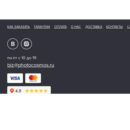
КАК ЗАКАЗАТЬ
ГАРАНТИИ
ОПЛАТА
О НАС
ДОСТАВКА
КОНТАКТЫ
С
пн-пт с 10 до 19
biz@photocosmos.ru
© 2026 photocosmos.ru
Мы получаем и обрабатываем персональные данные посетителей нашего сайта в
Предложения, представленные на сайте, не являются публичной офертой..