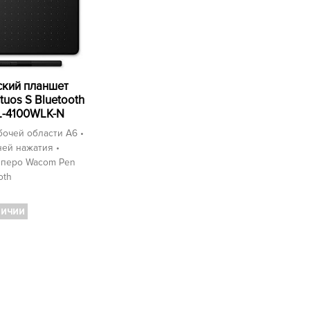
кий планшет
tuos S Bluetooth
L-4100WLK-N
очей области A6 •
ей нажатия •
перо Wacom Pen
oth
личии