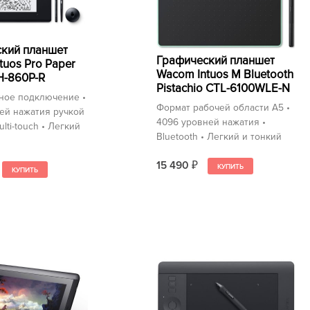
кий планшет
Графический планшет
tuos Pro Paper
Wacom Intuos M Bluetooth
H-860P-R
Pistachio CTL-6100WLE-N
ное подключение •
Формат рабочей области A5 •
ей нажатия ручкой
4096 уровней нажатия •
lti-touch • Легкий
Bluetooth • Легкий и тонкий
15 490
₽