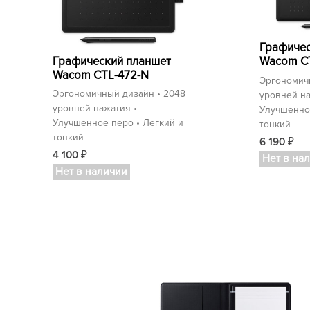
Графичес
Графический планшет
Wacom C
Wacom CTL-472-N
Эргономич
Эргономичный дизайн • 2048
уровней на
уровней нажатия •
Улучшенное
Улучшенное перо • Легкий и
тонкий
тонкий
6 190
₽
4 100
₽
Нет в на
Нет в наличии