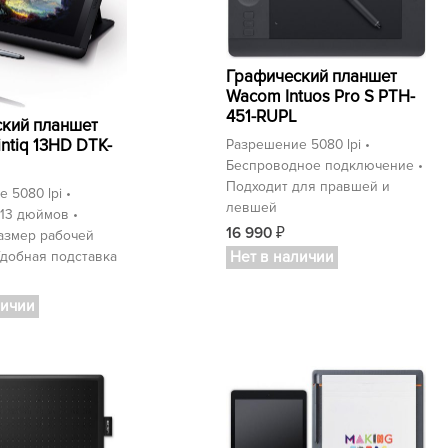
Графический планшет
Wacom Intuos Pro S PTH-
451-RUPL
кий планшет
Разрешение 5080 lpi •
ntiq 13HD DTK-
Беспроводное подключение •
Подходит для правшей и
 5080 lpi •
левшей
13 дюймов •
16 990
азмер рабочей
₽
Удобная подставка
Нет в наличии
личии