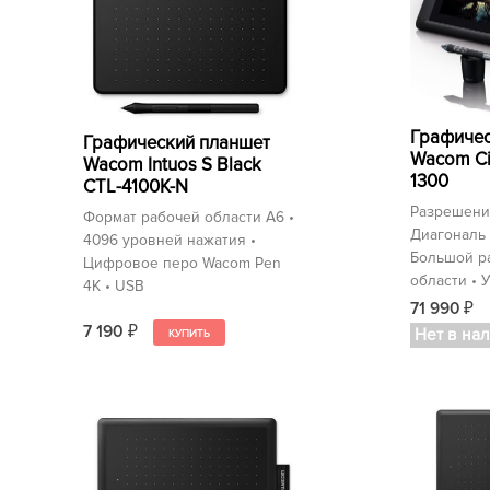
Графичес
Графический планшет
Wacom Ci
Wacom Intuos S Black
1300
CTL-4100K-N
Разрешение
Формат рабочей области A6 •
Диагональ 
4096 уровней нажатия •
Большой р
Цифровое перо Wacom Pen
области • 
4K • USB
71 990
₽
7 190
₽
Нет в на