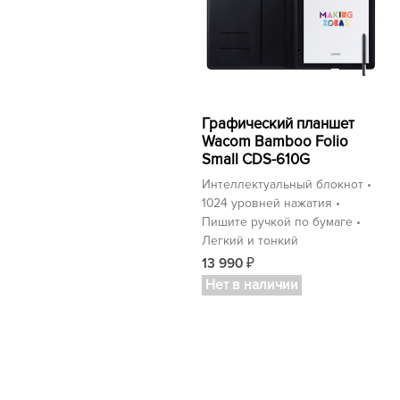
Графический планшет
Wacom Bamboo Folio
Small CDS-610G
Интеллектуальный блокнот •
1024 уровней нажатия •
Пишите ручкой по бумаге •
Легкий и тонкий
13 990
₽
Нет в наличии