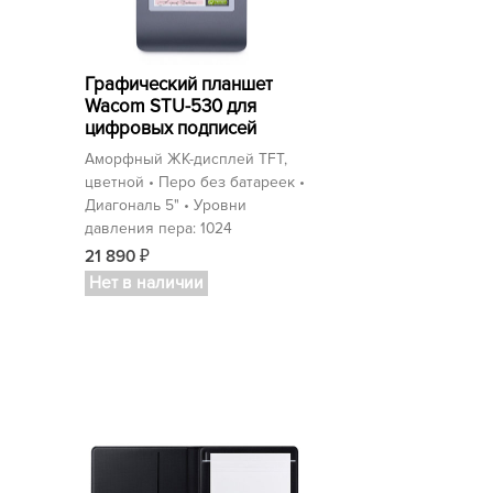
Графический планшет
Wacom STU-530 для
цифровых подписей
Аморфный ЖК-дисплей TFT,
цветной • Перо без батареек •
Диагональ 5" • Уровни
давления пера: 1024
21 890
₽
Нет в наличии