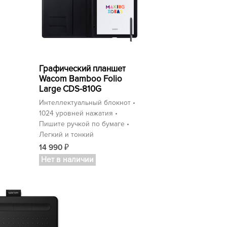
Графический планшет
Wacom Bamboo Folio
Large CDS-810G
Интеллектуальный блокнот •
1024 уровней нажатия •
Пишите ручкой по бумаге •
Легкий и тонкий
14 990
₽
Нет в наличии