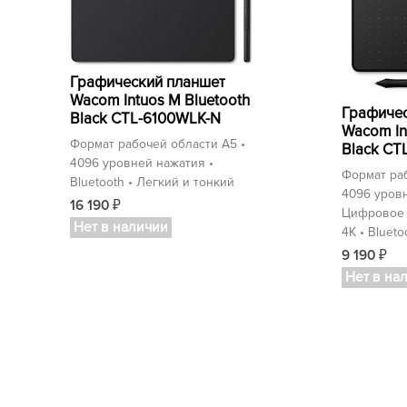
Графический планшет
Wacom Intuos M Bluetooth
Графичес
Black CTL-6100WLK-N
Wacom In
Формат рабочей области A5 •
Black CT
4096 уровней нажатия •
Формат раб
Bluetooth • Легкий и тонкий
4096 уровн
16 190
₽
Цифровое 
Нет в наличии
4K • Blueto
9 190
₽
Нет в на