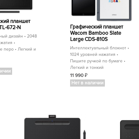
кий планшет
Графический планшет
TL-672-N
Wacom Bamboo Slate
ный дизайн • 2048
Large CDS-810S
жатия •
Интеллектуальный блокнот •
 перо • Легкий и
1024 уровней нажатия •
Пишите ручкой по бумаге •
Легкий и тонкий
личии
11 990
₽
Нет в наличии