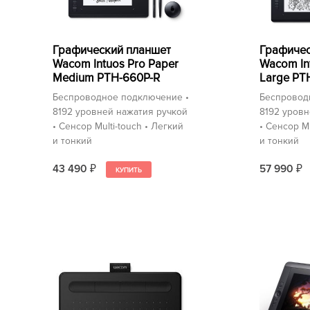
Графический планшет
Графичес
Wacom Intuos Pro Paper
Wacom In
Medium PTH-660P-R
Large PT
Беспроводное подключение •
Беспровод
8192 уровней нажатия ручкой
8192 уровн
• Сенсор Multi-touch • Легкий
• Сенсор Mu
и тонкий
и тонкий
43 490
57 990
₽
₽