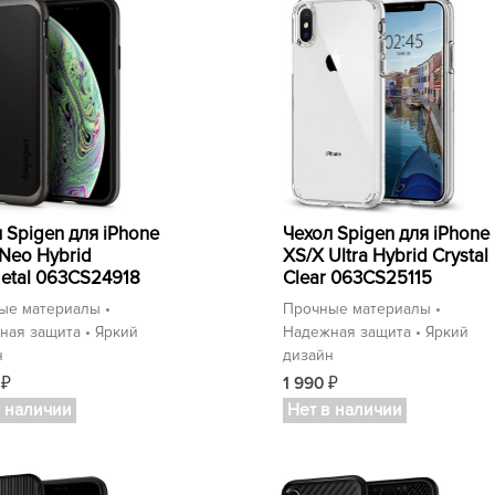
 Spigen для iPhone
Чехол Spigen для iPhone
Neo Hybrid
XS/X Ultra Hybrid Crystal
etal 063CS24918
Clear 063CS25115
ые материалы •
Прочные материалы •
ная защита • Яркий
Надежная защита • Яркий
н
дизайн
0
1 990
₽
₽
в наличии
Нет в наличии