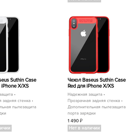
eus Suthin Case
Чехол Baseus Suthin Case
 iPhone X/XS
Red для iPhone X/XS
защита •
Надежная защита •
 задняя стенка •
Прозрачная задняя стенка •
льная пылезащита
Дополнительная пылезащита
дки
порта зарядки
1 490
₽
личии
Нет в наличии