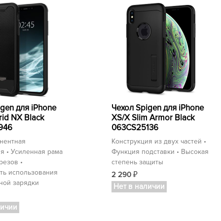
igen для iPhone
Чехол Spigen для iPhone
rid NX Black
XS/X Slim Armor Black
946
063CS25136
нентная
Конструкция из двух частей •
я • Усиленная рама
Функция подставки • Высокая
резов •
степень защиты
ть использования
2 290
₽
ной зарядки
Нет в наличии
личии