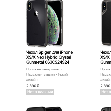
Чехол Spigen для iPhone
Чехол
XS/X Neo Hybrid Crystal
XS/X 
Gunmetal 063CS24924
Gunm
Прочные материалы •
Прочн
Надежная защита • Яркий
Надеж
дизайн
дизай
2 390
2 39
₽
Нет в наличии
Нет 