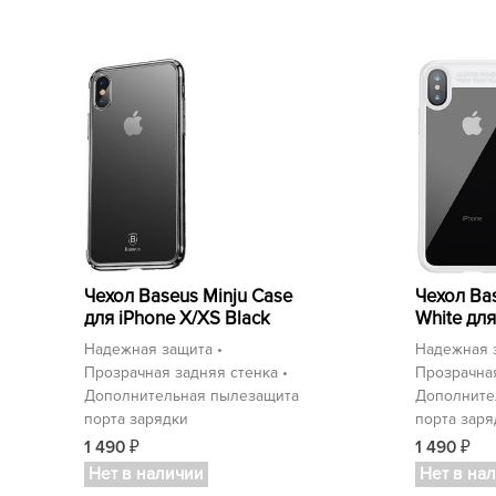
Чехол Baseus Minju Case
Чехол Bas
для iPhone X/XS Black
White для
Надежная защита •
Надежная 
Прозрачная задняя стенка •
Прозрачная
Дополнительная пылезащита
Дополните
порта зарядки
порта заря
1 490
1 490
₽
₽
Нет в наличии
Нет в на