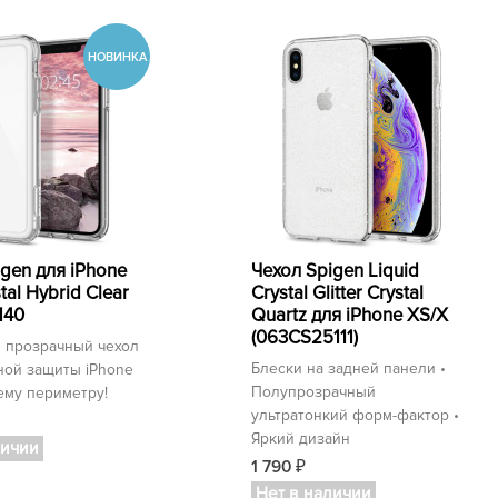
igen для iPhone
Чехол Spigen Liquid
tal Hybrid Clear
Crystal Glitter Crystal
140
Quartz для iPhone XS/X
(063CS25111)
 прозрачный чехол
Блески на задней панели •
ной защиты iPhone
Полупрозрачный
ему периметру!
ультратонкий форм-фактор •
Яркий дизайн
личии
1 790
₽
Нет в наличии