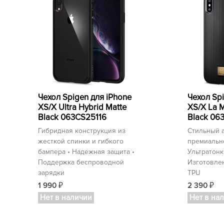
Чехол Spigen для iPhone
Чехол Sp
XS/X Ultra Hybrid Matte
XS/X La 
Black 063CS25116
Black 06
Гибридная конструкция из
Стильный 
жесткой спинки и гибкого
премиально
бампера • Надежная защита •
Ультратонк
Поддержка беспроводной
Изготовлен
зарядки
TPU
1 990
2 390
₽
₽
Нет в наличии
Нет в на