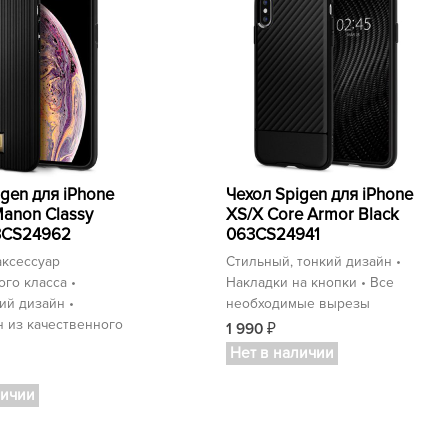
igen для iPhone
Чехол Spigen для iPhone
Manon Classy
XS/X Core Armor Black
3CS24962
063CS24941
аксессуар
Стильный, тонкий дизайн •
го класса •
Накладки на кнопки • Все
ий дизайн •
необходимые вырезы
 из качественного
1 990
₽
Нет в наличии
личии