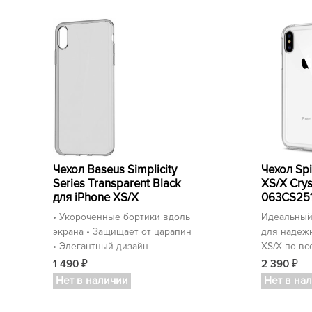
Чехол Baseus Simplicity
Чехол Sp
Series Transparent Black
XS/X Crys
для iPhone XS/X
063CS25
• Укороченные бортики вдоль
Идеальный
экрана • Защищает от царапин
для надеж
• Элегантный дизайн
XS/X по вс
1 490
2 390
₽
₽
Нет в наличии
Нет в на