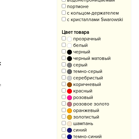
водонепроницаемый
портмоне
с кольцом-держателем
с кристаллами Swarowski
Цвет товара
прозрачный
белый
черный
черный матовый
k
серый
темно-серый
серебристый
коричневый
и
красный
розовый
розовое золото
оранжевый
золотистый
шампань
синий
темно-синий