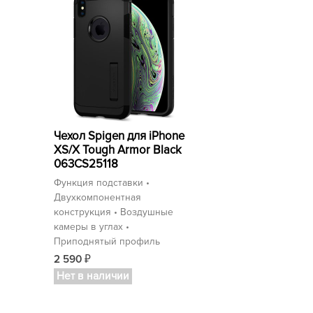
Чехол Spigen для iPhone
XS/X Tough Armor Black
063CS25118
Функция подставки •
Двухкомпонентная
конструкция • Воздушные
камеры в углах •
Приподнятый профиль
2 590
₽
Нет в наличии