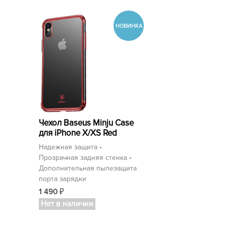
Чехол Baseus Minju Case
для iPhone X/XS Red
Надежная защита •
Прозрачная задняя стенка •
Дополнительная пылезащита
порта зарядки
1 490
₽
Нет в наличии