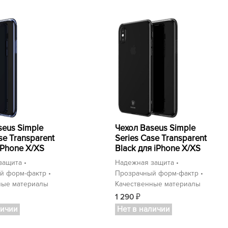
seus Simple
Чехол Baseus Simple
se Transparent
Series Case Transparent
iPhone X/XS
Black для iPhone X/XS
защита •
Надежная защита •
й форм-фактр •
Прозрачный форм-фактр •
ные материалы
Качественные материалы
1 290
₽
личии
Нет в наличии