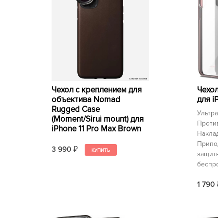
Чехол с креплением для
Чехол
объектива Nomad
для i
Rugged Case
Ультра
(Moment/Sirui mount) для
Проти
iPhone 11 Pro Max Brown
Наклад
Припо
3 990
₽
защит
беспр
1 790