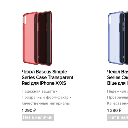
Чехол Baseus Simple
Чехол Ba
Series Case Transparent
Series Ca
Red для iPhone X/XS
Blue для 
Надежная защита •
Надежная 
Прозрачный форм-фактр •
Прозрачны
Качественные материалы
Качествен
1 290
1 290
₽
₽
Нет в наличии
Нет в на