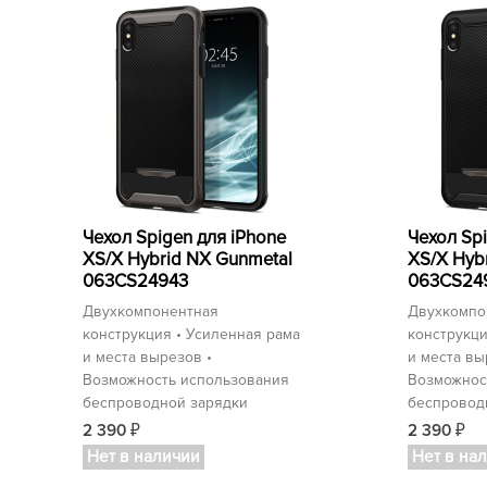
Чехол Spigen для iPhone
Чехол Sp
XS/X Hybrid NX Gunmetal
XS/X Hyb
063CS24943
063CS24
Двухкомпонентная
Двухкомпо
конструкция • Усиленная рама
конструкци
и места вырезов •
и места вы
Возможность использования
Возможнос
беспроводной зарядки
беспровод
2 390
2 390
₽
₽
Нет в наличии
Нет в на