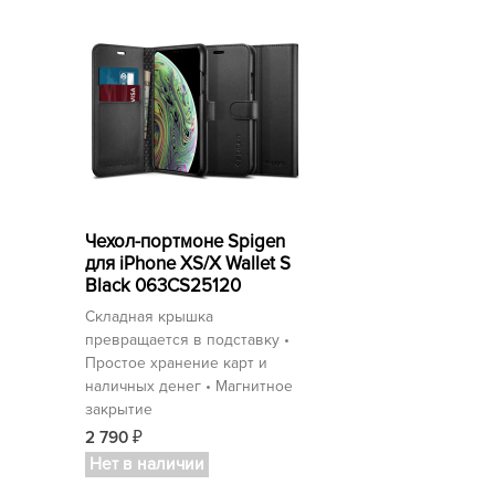
Чехол-портмоне Spigen
для iPhone XS/X Wallet S
Black 063CS25120
Складная крышка
превращается в подставку •
Простое хранение карт и
наличных денег • Магнитное
закрытие
2 790
₽
Нет в наличии