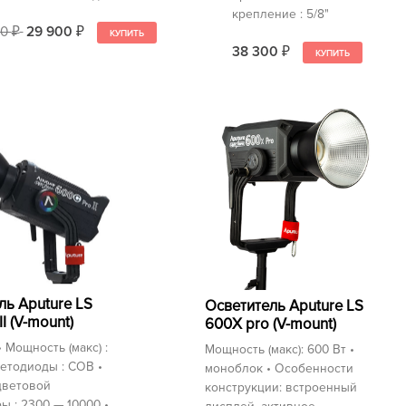
крепление : 5/8"
90
29 900
₽
₽
38 300
₽
ль Aputure LS
Осветитель Aputure LS
II (V-mount)
600X pro (V-mount)
 Мощность (макс) :
Мощность (макс): 600 Вт •
ветодиоды : COB •
моноблок • Особенности
цветовой
конструкции: встроенный
ы : 2300 — 10000 •