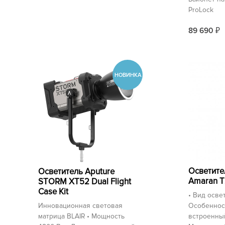
ProLock
89 690
₽
Осветите
Осветитель Aputure
Amaran 
STORM XT52 Dual Flight
Case Kit
• Вид осве
Инновационная световая
Особеннос
матрица BLAIR • Мощность
встроенны