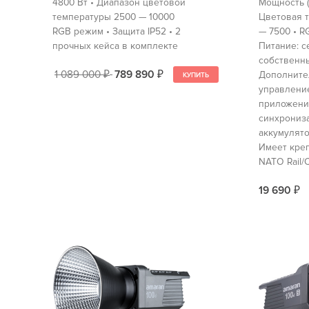
4800 Вт • Диапазон цветовой
Мощность (м
температуры 2500 — 10000
Цветовая т
RGB режим • Защита IP52 • 2
— 7500 • R
прочных кейса в комплекте
Питание: с
собственны
1 089 000
789 890
Дополните
₽
₽
управлени
приложени
синхрониза
аккумулято
Имеет крепл
NATO Rail/C
19 690
₽