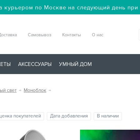
а курьером по Москве на следующий день при 
Доставка
Самовывоз
Контакты
О нас
ЖЕТЫ
АКСЕССУАРЫ
УМНЫЙ ДОМ
ый свет
→
Моноблок
→
ценка покупателей
Дата добавления
В наличии