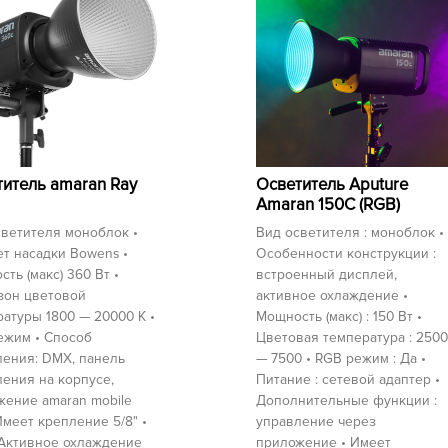
итель amaran Ray
Осветитель Aputure
Amaran 150C (RGB)
ветителя моноблок •
Вид осветителя : моноблок •
т насадки Bowens •
Особенности конструкции :
ть (макс) 360 Вт •
встроенный дисплей,
зон цветовой
активное охлаждение •
атуры 1800 — 20000 K •
Мощность (макс) : 150 Вт •
ежим • Способ
Цветовая температура : 2500
ления: DMX, панель
— 7500 • RGB режим : Да •
ения на корпусе,
Питание : сетевой адаптер •
жение amaran mobile
Дополнительные функции :
Имеет крепление 5/8" •
управление через
 Активное охлаждение
приложение • Имеет