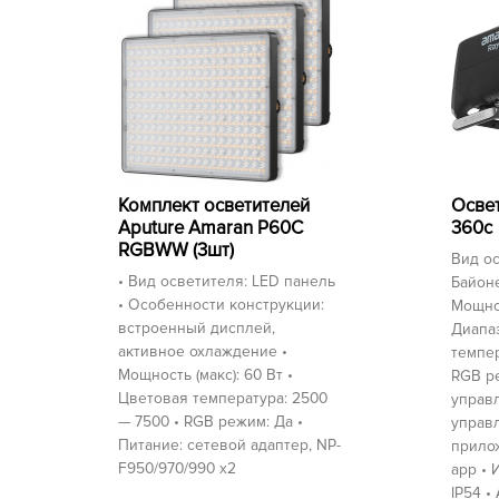
Освет
Комплект осветителей
360c
Aputure Amaran P60C
RGBWW (3шт)
Вид ос
• Вид осветителя: LED панель
Байоне
• Особенности конструкции:
Мощнос
встроенный дисплей,
Диапа
активное охлаждение •
темпер
Мощность (макс): 60 Вт •
RGB р
Цветовая температура: 2500
управ
— 7500 • RGB режим: Да •
управл
Питание: сетевой адаптер, NP-
прило
F950/970/990 х2
app • 
IP54 •