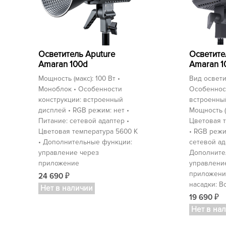
Осветитель Aputure
Осветите
Amaran 100d
Amaran 1
Мощность (макс): 100 Вт •
Вид освети
Моноблок • Особенности
Особеннос
конструкции: встроенный
встроенны
дисплей • RGB режим: нет •
Мощность (м
Питание: сетевой адаптер •
Цветовая т
Цветовая температура 5600 K
• RGB режи
• Дополнительные функции:
сетевой ад
управление через
Дополните
приложение
управлени
приложени
24 690
₽
насадки: B
Нет в наличии
19 690
₽
Нет в на