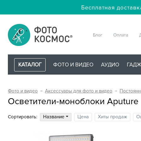
Бесплатная доставк
Блог
Оплата
КАТАЛОГ
ФОТО И ВИДЕО
АУДИО
ГАД
Фото и видео
→
Аксессуары для фото и видео
→
Постоянн
Осветители-моноблоки Aputure
Сортировать:
Название
Цена
Хиты продаж
О