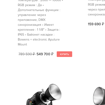
температуры : 2000 — 10000 •
RGB режим 
RGB режим : Да •
через при
Дополнительные функции :
синхрониз
управление через
приложение, DMX
159 690
синхронизация • Имеет
₽
крепление : 1 1/8″ • Защита :
IP65 • Байонет насадки :
Bowens + electronic Aputure
Mount
789 590
549 700
₽
₽