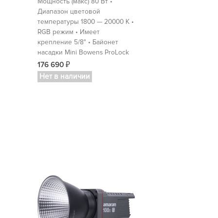
Мощность (макс) 80 Вт •
Диапазон цветовой
температуры 1800 — 20000 K •
RGB режим • Имеет
крепление 5/8" • Байонет
насадки Mini Bowens ProLock
176 690
₽
Нет в наличии