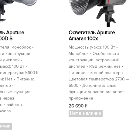
ль Aputure
Осветитель Aputure
00D S
Amaran 100x
теля: моноблок •
Мощность (макс): 100 Вт •
ти конструкции:
Моноблок • Особенности
й дисплей •
конструкции: встроенный
акс): 100 Вт •
дисплей • RGB режим: нет •
емпература: 5600 K
Питание: сетевой адаптер •
м: Нет • Питание:
Цветовая температура 2700 —
аптер •
6500 • Дополнительные
льные функции:
функции: управление через
е через
приложение
е • Байонет
26 690
₽
owens
Нет в наличии
личии