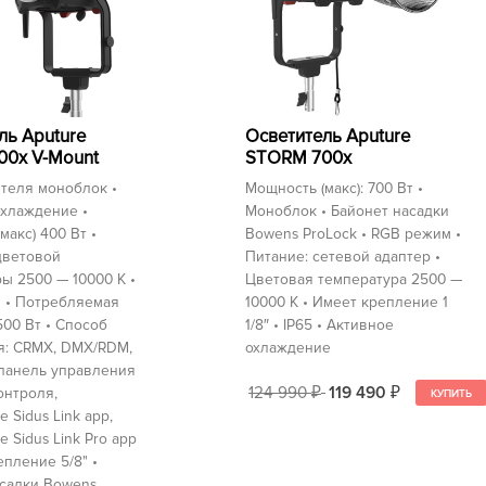
Осветитель Aputure
ль Aputure
STORM 700x
0x V-Mount
Мощность (макс): 700 Вт •
теля моноблок •
Моноблок • Байонет насадки
охлаждение •
Bowens ProLock • RGB режим •
макс) 400 Вт •
Питание: сетевой адаптер •
цветовой
Цветовая температура 2500 —
ы 2500 — 10000 K •
10000 K • Имеет крепление 1
 • Потребляемая
1/8″ • IP65 • Активное
00 Вт • Способ
охлаждение
я: CRMX, DMX/RDM,
 панель управления
124 990
119 490
онтроля,
₽
₽
 Sidus Link app,
 Sidus Link Pro app
епление 5/8" •
асадки Bowens