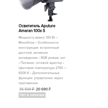
Осветитель Aputure
Amaran 100x S
Мощность (макс): 100 Вт •
Моноблок • Особенности
конструкции: встроенный
дисплей, активное
охлаждение • RGB режим: нет
• Питание: сетевой адаптер •
Цветовая температура 2700 —
6500 K • Дополнительные
функции: управление через
приложение
35 500
20 690
₽
₽
Нет в наличии