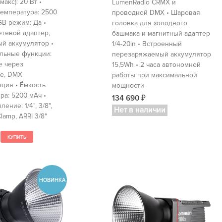
акс): 20 Вт •
LumenRadio CRMX и
емпература: 2500
проводной DMX • Шаровая
GB режим: Да •
головка для холодного
етевой адаптер,
башмака и магнитный адаптер
й аккумулятор •
1/4-20in • Встроенный
льные функции:
перезаряжаемый аккумулятор
е через
15,5Wh • 2 часа автономной
е, DMX
работы при максимальной
ция • Ёмкость
мощности
ра: 5200 мАч •
134 690
₽
ение: 1/4", 3/8",
Нет в наличии
lamp, ARRI 3/8"