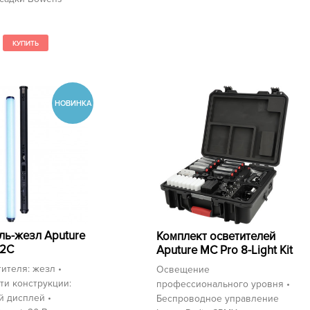
ль-жезл Aputure
Комплект осветителей
T2C
Aputure MC Pro 8-Light Kit
тителя: жезл •
Освещение
ти конструкции:
профессионального уровня •
й дисплей •
Беспроводное управление