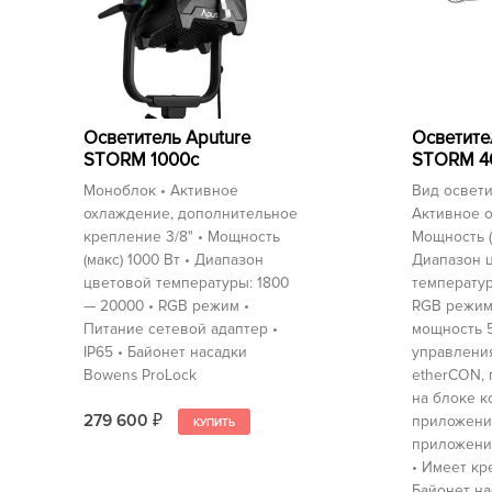
Осветитель Aputure
Осветите
STORM 1000c
STORM 40
Моноблок • Активное
Вид освети
охлаждение, дополнительное
Активное 
крепление 3/8" • Мощность
Мощность (
(макс) 1000 Вт • Диапазон
Диапазон 
цветовой температуры: 1800
температур
— 20000 • RGB режим •
RGB режим
Питание сетевой адаптер •
мощность 5
IP65 • Байонет насадки
управлени
Bowens ProLock
etherCON,
на блоке к
279 600
приложение
₽
приложение
• Имеет кр
Байонет н