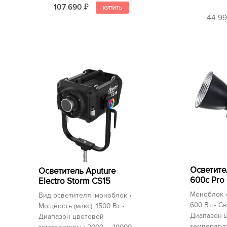
107 690
₽
44 9
Осветите
Осветитель Aputure
600c Pro 
Electro Storm CS15
Моноблок •
Вид осветителя :моноблок •
600 Вт • С
Мощность (макс) :1500 Вт •
Диапазон 
Диапазон цветовой
температур