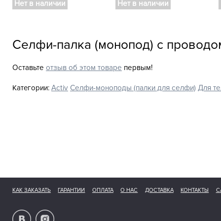
Нет в наличии
Нет в наличии
Селфи-палка (монопод) с проводо
Оставьте
отзыв об этом товаре
первым!
Категории:
Activ
Селфи-моноподы (палки для селфи)
Для т
КАК ЗАКАЗАТЬ
ГАРАНТИИ
ОПЛАТА
О НАС
ДОСТАВКА
КОНТАКТЫ
С