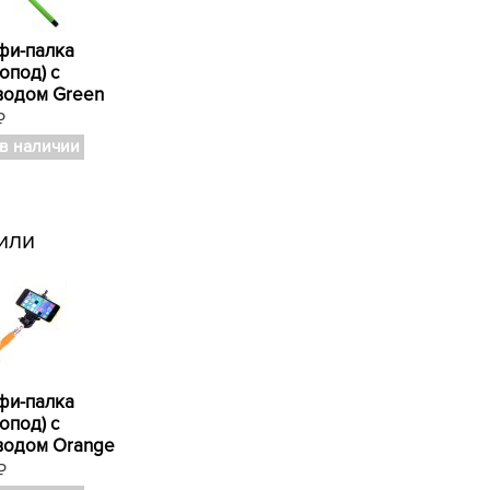
фи-палка
опод) с
водом Green
₽
 в наличии
или
фи-палка
опод) с
водом Orange
₽