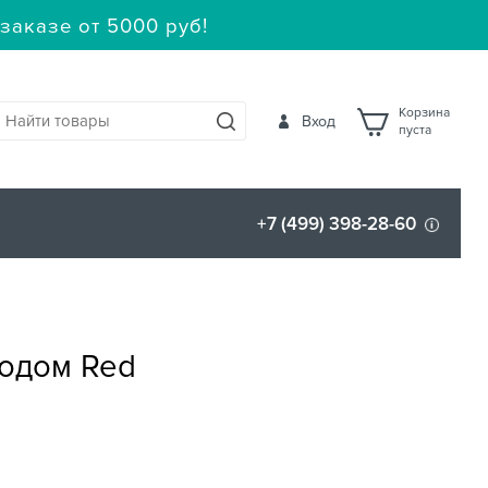
заказе от 5000 руб!
Корзина
Вход
пуста
+7 (499) 398-28-60
водом Red