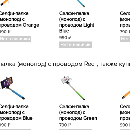
Селфи-палка
Селфи-палка
Сел
(монопод) с
(монопод) с
(мон
проводом Orange
проводом Light
про
Blue
990
790
₽
990
₽
Нет в наличии
Нет
Нет в наличии
алка (монопод) с проводом Red , также куп
Селфи-палка
Селфи-палка
Сел
(монопод) с
(монопод) с
(мон
проводом Blue
проводом Green
про
990
790
990
₽
₽