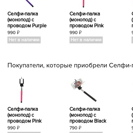
Селфи-палка
Селфи-палка
(монопод) с
(монопод) с
проводом Purple
проводом Pink
990
990
₽
₽
Нет в наличии
Нет в наличии
Покупатели, которые приобрели Селфи-п
Селфи-палка
Селфи-палка
(монопод) с
(монопод) с
проводом Pink
проводом Black
990
790
₽
₽