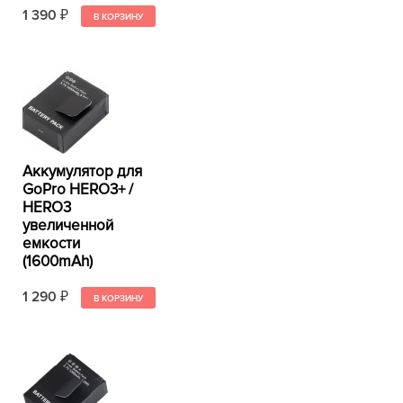
1 390
₽
Аккумулятор для
GoPro HERO3+ /
HERO3
увеличенной
емкости
(1600mAh)
1 290
₽