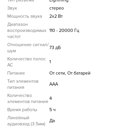
Тип разъема
Lightning
Звук
стерео
Мощность звука
2x2 Вт
Диапазон
воспроизводимых
110 - 20000 Гц
частот
Отношение сигнал/
73 дБ
шум
Количество полос
1
AC
Питание
От сети, От батарей
Тип элементов
AAA
питания
Количество
4
элементов питания
Время работы
5 ч
Линейный
Да
аудиовход (3.5мм)