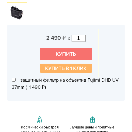
2 490
x
₽
КУПИТЬ В 1 КЛИК
+ защитный фильтр на объектив Fujimi DHD UV
37mm (+
1 490
)
₽
Космически быстрая
Лучшие цены и приятные
доставка и самовывоз
скидки для наших