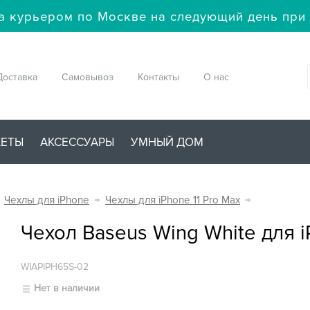
а курьером по Москве на следующий день при 
Доставка
Самовывоз
Контакты
О нас
ЖЕТЫ
АКСЕССУАРЫ
УМНЫЙ ДОМ
Чехлы для iPhone
→
Чехлы для iPhone 11 Pro Max
→
Чехол Baseus Wing White для i
WIAPIPH65S-02
Нет в наличии