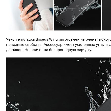
Чехол-накладка Baseus Wing изготовлен из очень гибког
полезные свойства. Аксессуар имеет усиленные углы и 
датчиков. Не влияет на беспроводную зарядку.