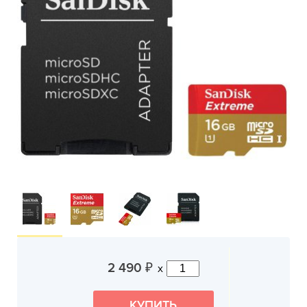
2 490
x
₽