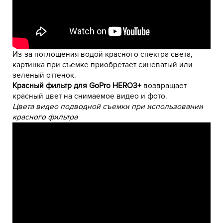
Из-за поглощения водой красного спектра света,
картинка при съемке приобретает синеватый или
зеленый оттенок.
Красный фильтр для GoPro HERO3+
возвращает
красный цвет на снимаемое видео и фото.
Цвета видео подводной съемки при использовании
красного фильтра