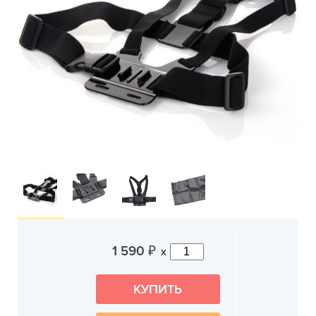
1 590
x
₽