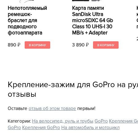
Непотопляемый
Карта памяти
ремешок-
SanDisk Ultra
браслет для
microSDXC 64 Gb
подводного
Class 10 UHS-I 30
фотоаппарата
MB/s + Adapter
890
3 890
₽
₽
Крепление-зажим для GoPro на рул
отзывы
Оставьте
отзыв об этом товаре
первым!
Категории:
На велосипед, руль и трубы
GoPro
Крепления G
GoPro
Крепления GoPro
На автомобиль и мотоцикл