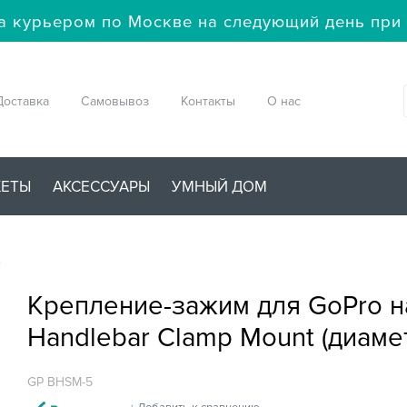
а курьером по Москве на следующий день при 
Доставка
Самовывоз
Контакты
О нас
ЖЕТЫ
АКСЕССУАРЫ
УМНЫЙ ДОМ
→
Крепление-зажим для GoPro на
Handlebar Clamp Mount (диамет
GP BHSM-5