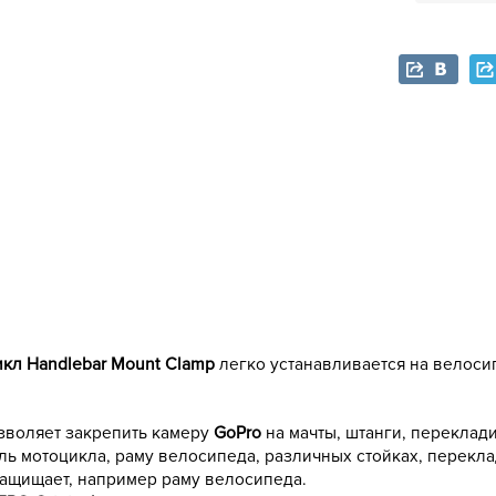
икл Handlebar Mount Clamp
легко устанавливается на велоси
зволяет закрепить камеру
GoPro
на мачты, штанги, переклади
руль мотоцикла, раму велосипеда, различных стойках, перекл
защищает, например раму велосипеда.