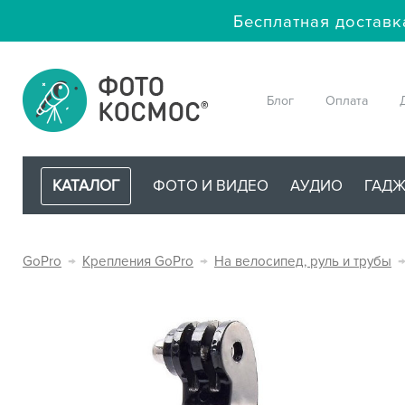
Бесплатная доставк
Блог
Оплата
КАТАЛОГ
ФОТО И ВИДЕО
АУДИО
ГАД
GoPro
→
Крепления GoPro
→
На велосипед, руль и трубы