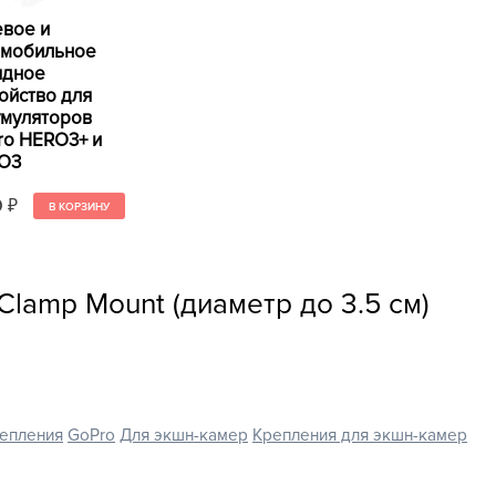
евое и
омобильное
ядное
ойство для
умуляторов
ro HERO3+ и
O3
0
₽
lamp Mount (диаметр до 3.5 см)
епления
GoPro
Для экшн-камер
Крепления для экшн-камер