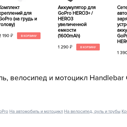
Комплект
Аккумулятор для
Сет
креплений для
GoPro HERO3+ /
авт
GoPro (на грудь и
HERO3
зар
голову)
увеличенной
устр
емкости
акк
(1600mAh)
GoP
2 190
₽
HER
1 290
₽
1 39
ь, велосипед и мотоцикл Handlebar C
oPro
На автомобиль и мотоцикл
На велосипед, руль и трубы
Кр