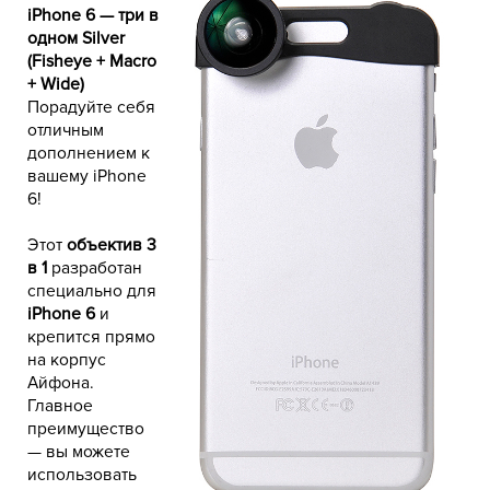
iPhone 6 — три в
одном Silver
(Fisheye + Macro
+ Wide)
Порадуйте себя
отличным
дополнением к
вашему iPhone
6!
объектив 3
Этот
в 1
разработан
специально для
iPhone 6
и
крепится прямо
на корпус
Айфона.
Главное
преимущество
— вы можете
использовать