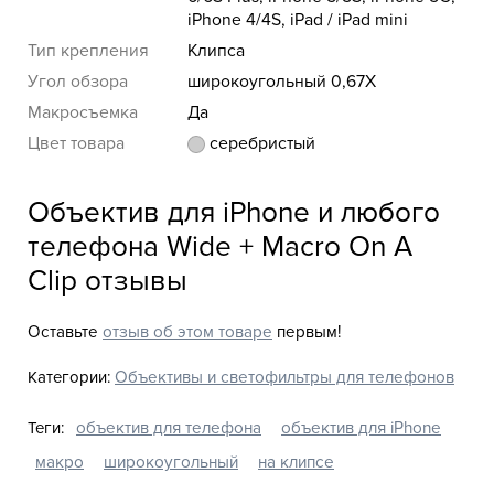
iPhone 4/4S, iPad / iPad mini
Тип крепления
Клипса
Угол обзора
широкоугольный 0,67X
Макросъемка
Да
Цвет товара
серебристый
Объектив для iPhone и любого
телефона Wide + Macro On A
Clip отзывы
Оставьте
отзыв об этом товаре
первым!
Категории:
Объективы и светофильтры для телефонов
Теги:
объектив для телефона
объектив для iPhone
макро
широкоугольный
на клипсе