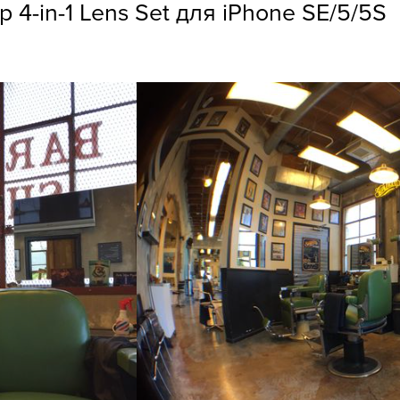
 4-in-1 Lens Set для iPhone SE/5/5S