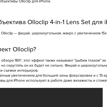
ъективы Olloclip для iPhone.
ектива Olloclip 4-in-1 Lens Set для 
 Olloclip — фишай, широкоугольная, макро с увеличением 15x
кт Olloclip?
 обзора 180º, этот эффект также называют "рыбим глазом" з
 но скруглять он их будет не сильно. Фишай и широкоугольни
ии съемки интерьеров.
атным увеличением для большей зоны фокусировки и с 15-кра
ивы для iPhone используют в работе даже визажисты и стома