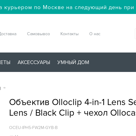
а курьером по Москве на следующий день при 
Доставка
Самовывоз
Контакты
О нас
ЖЕТЫ
АКСЕССУАРЫ
УМНЫЙ ДОМ
в
→
Объектив Olloclip 4-in-1 Lens S
Lens / Black Clip + чехол Olloc
OCEU-IPH5-FW2M-GYB-B