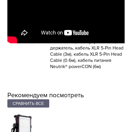
RGB режим
Да
CRI
95
Питание
сетевой адаптер
Крепление
5/8"
Размер
562 × 457 × 172 см
Комплектация
Осветитель, блок управления,
держатель, кабель XLR 5-Pin Head
Cable (3м), кабель XLR 5-Pin Head
Cable (0.6м), кабель питания
Neutrik® powerCON (6м)
Рекомендуем посмотреть