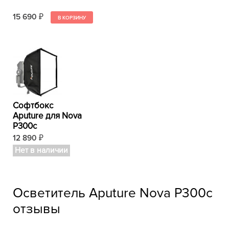
15 690
₽
Софтбокс
Aputure для Nova
P300c
12 890
₽
Нет в наличии
Осветитель Aputure Nova P300c
отзывы