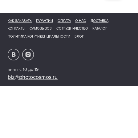
КАК ЗАКАЗАТЬ
ГАРАНТИИ
ОПЛАТА
О НАС
ДОСТАВКА
КОНТАКТЫ
САМОВЫВОЗ
СОТРУДНИЧЕСТВО
КАТАЛОГ
ПОЛИТИКА КОНФИДЕНЦИАЛЬНОСТИ
БЛОГ
пн-пт с 10 до 19
biz@photocosmos.ru
© 2026 photocosmos.ru
Мы получаем и обрабатываем персональные данные посетителей нашего
сайта в соответствии с нашей
официальной политикой.