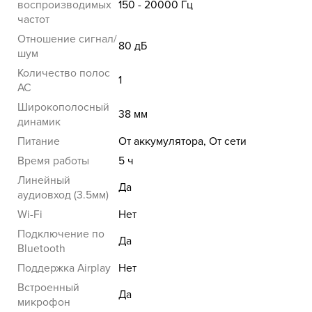
воспроизводимых
150 - 20000 Гц
частот
Отношение сигнал/
80 дБ
шум
Количество полос
1
AC
Широкополосный
38 мм
динамик
Питание
От аккумулятора, От сети
Время работы
5 ч
Линейный
Да
аудиовход (3.5мм)
Wi-Fi
Нет
Подключение по
Да
Bluetooth
Поддержка Airplay
Нет
Встроенный
Да
микрофон