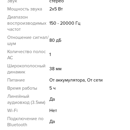
Звук
стерео
Мощность звука
2x5 Вт
Диапазон
воспроизводимых
150 - 20000 Гц
частот
Отношение сигнал/
80 дБ
шум
Количество полос
1
AC
Широкополосный
38 мм
динамик
Питание
От аккумулятора, От сети
Время работы
5 ч
Линейный
Да
аудиовход (3.5мм)
Wi-Fi
Нет
Подключение по
Да
Bluetooth