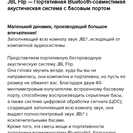
JBL Flip — Портативная Bluetooth-совместимая
акустическая система с басовым портом
Маленький динамик, производящий большое
впечатление!
Заполняющий всю комнату звук JBL®, исходящий от
компактной аудиосистемы.
Представляем портативную беспроводную
акустическую систему JBL Flip.
Она готова звучать везде, куда бы вы ни
направились, она компактна и портативна, но пусть ее
размер не обманет вас. Благодаря двум 40-
миллиметровым излучателям, встроенному басовому
порту, способному воспроизводить серьезные басы,
а также системе цифровой обработки сигнала (ЦОС),
создающей заполняющий всю комнату звук, она
выдает полноспектровый звук JBL® с
исключительными басами.
Кроме того, эта смесь мощи и портативности
дополнена возможностями Bluetooth®, благодаря