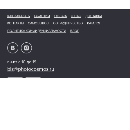
КАК ЗАКАЗАТЬ
ГАРАНТИИ
ОПЛАТА
О НАС
ДОСТАВКА
КОНТАКТЫ
САМОВЫВОЗ
СОТРУДНИЧЕСТВО
КАТАЛОГ
ПОЛИТИКА КОНФИДЕНЦИАЛЬНОСТИ
БЛОГ
пн-пт с 10 до 19
biz@photocosmos.ru
© 2026 photocosmos.ru
Мы получаем и обрабатываем персональные данные посетителей нашего
сайта в соответствии с нашей
официальной политикой.
Предложения, представленные на сайте, не являются публичной офертой..