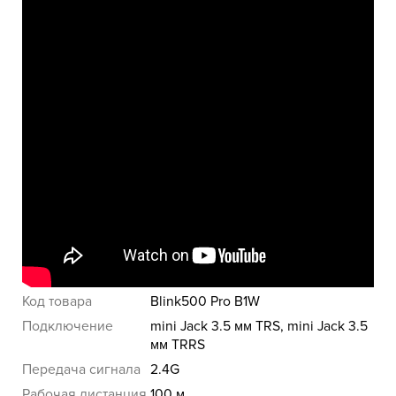
Бренд
Saramonic
Цвет товара
белый
SPL максимальный
110 дБ
Габариты
56 × 38 × 29 мм
приёмника
Вес приёмника
32 г
Габариты
57 × 38 × 29 мм
передатчика
Вес передатчика
32 г
Питание
встроенный аккумулятор
Время работы
8 ч
Код товара
Blink500 Pro B1W
Подключение
mini Jack 3.5 мм TRS, mini Jack 3.5
мм TRRS
Передача сигнала
2.4G
Рабочая дистанция
100 м