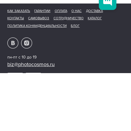
КАК ЗАКАЗАТЬ
ГАРАНТИИ
ОПЛАТА
О НАС
ДОСТАВКА
КОНТАКТЫ
САМОВЫВОЗ
СОТРУДНИЧЕСТВО
КАТАЛОГ
ПОЛИТИКА КОНФИДЕНЦИАЛЬНОСТИ
БЛОГ
пн-пт с 10 до 19
biz@photocosmos.ru
© 2026 photocosmos.ru
Мы получаем и обрабатываем персональные данные посетителей нашего
сайта в соответствии с нашей
официальной политикой.
Предложения, представленные на сайте, не являются публичной офертой..