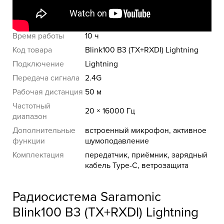
Питание
встроенный аккумулятор,
фантомное
Время работы
10 ч
Код товара
Blink100 B3 (TX+RXDI) Lightning
Подключение
Lightning
Передача сигнала
2.4G
Рабочая дистанция
50 м
Частотный
20 × 16000 Гц
диапазон
Дополнительные
встроенный микрофон, активное
функции
шумоподавление
Комплектация
передатчик, приёмник, зарядный
кабель Type-C, ветрозащита
Радиосистема Saramonic
Blink100 B3 (TX+RXDI) Lightning