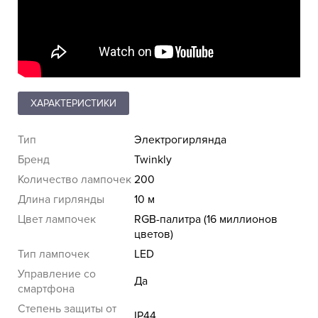
ХАРАКТЕРИСТИКИ
Тип
Электрогирлянда
Бренд
Twinkly
Количество лампочек
200
Длина гирлянды
10 м
Цвет лампочек
RGB-палитра (16 миллионов
цветов)
Тип лампочек
LED
Управление со
Да
смартфона
Степень защиты от
IP44