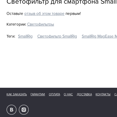
Светофильтр для смартфона Small
Оставьте
отзыв об этом товаре
первым!
Категории:
Светофильтры
Теги:
SmallRig
Светофильтр SmallRig
SmallRig MagEase 
КАК ЗАКАЗАТЬ
ГАРАНТИИ
ОПЛАТА
О НАС
ДОСТАВКА
КОНТАКТЫ
С