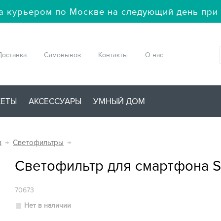
а курьером по Москве на следующий день при 
Доставка
Самовывоз
Контакты
О нас
ЖЕТЫ
АКСЕССУАРЫ
УМНЫЙ ДОМ
в
→
Светофильтры
→
Светофильтр для смартфона S
70673
Нет в наличии