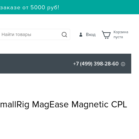
заказе от 5000 руб!
Корзина
Вход
пуста
+7 (499) 398-28-60
mallRig MagEase Magnetic CPL